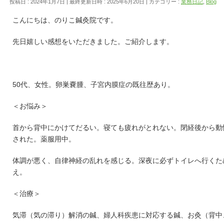
投稿日 : 2024年1月7日
最終更新日時 : 2025年6月20日
カテゴリー :
業務日記
,
Blog
こんにちは、のりこ鍼灸院です。
先日嬉しい感想をいただきました。ご紹介します。
50代、女性。卵巣嚢腫、子宮内膜症の既往歴あり。
＜お悩み＞
首から背中にかけてだるい。寝ても疲れがとれない。閉経後から動
された。薬服用中。
体調が悪く、自律神経の乱れを感じる。深夜に必ずトイレへ行くた
え。
＜治療＞
気滞（気の滞り）解消の鍼、婦人科疾患に対応する鍼、お灸（背中