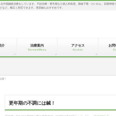
る中国鍼灸治療をしています。不妊治療・更年期など婦人科疾患、眼瞼下垂・けいれん、顔面神経
どなど。幅広く対応できます。美容鍼もおすすめです。
紹介
治療案内
アクセス
お問
c
ServiceMenu
Access
C
は鍼！
更年期の不調には鍼！