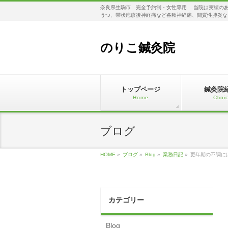
奈良県生駒市 完全予約制・女性専用 当院は実績のあ
うつ、帯状疱疹後神経痛など各種神経痛、間質性肺炎な
のりこ鍼灸院
トップページ
鍼灸院
Home
Clini
ブログ
HOME
»
ブログ
»
Blog
»
業務日記
»
更年期の不調に
カテゴリー
Blog