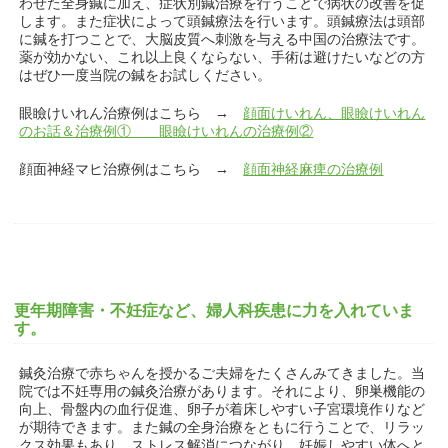
わせた全身鍼に加え、症状別鍼治療を行うことで病状の改善を促
します。また症状によって頭鍼療法を行います。頭鍼療法は頭部
に鍼を打つことで、大脳皮質へ刺激を与える中国の治療法です。
薬が効かない、これ以上良くならない、手術は避けたいなどの方
はぜひ一度当院の鍼をお試しください。
眼瞼けいれん治療例はこちら →
顔面けいれん、眼瞼けいれん
のお話＆治療例①
眼瞼けいれんの治療例②
顔面神経マヒ治療例はこちら →
顔面神経麻痺の治療例
更年期障害・不妊症など、婦人科疾患に力を入れていま
す。
鍼灸治療で赤ちゃんを授かるご夫婦をたくさんみてきました。当
院では不妊専用の鍼灸治療があります。それにより、卵巣機能の
向上、骨盤内の血行促進、卵子が着床しやすい子宮環境作りなど
が期待できます。また鍼の全身治療をともに行うことで、リラッ
クス効果もあり、ストレス解消につながり、妊娠しやすい体へと