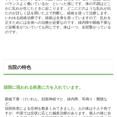
バランスよく働いているか、といった感じです。体の不調はどこ
かに乱れが生じたときに起こります。どこにどのような乱れが出
たのか詳しく話を聞いた上で判断し、経絡を使って治療します。
いわゆる経絡治療です。経絡は全身を巡っていますので、乱れを
正すためには全身への治療が必要なのです。緑内障や眼瞼下垂な
ど診断名がついていても同じです。体は一つ、全部繋がっている
のです。
当院の特色
頭部に現われる疾患に力を入れています。
眼瞼下垂・けいれん、顔面神経マヒ、緑内障、耳鳴り・難聴な
ど。
頭部疾患による症例を数多くみてきました。人の体は十人十色で
すが、中国では症状に応じた鍼灸治療があります。個人の体に合