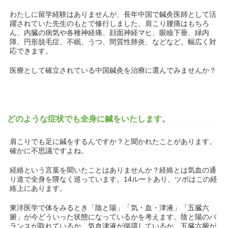
わたしに留学経験はありませんが、長年中国で鍼灸医師として活
躍されていた先生のもとで修行しました。肩こり腰痛はもちろ
ん、内臓の病気や各種神経痛、顔面神経マヒ、眼瞼下垂、緑内
障、円形脱毛症、不眠、うつ、間質性肺炎、などなど。幅広く対
応できます。
医療として確立されている中国鍼灸を治療に選んでみませんか？
どのような症状でも全身に鍼をいたします。
肩こりでも足に鍼をするんですか？と聞かれたことがあります。
確かに不思議ですよね。
経絡という言葉を聞いたことはありませんか？経絡とは気血の通
り道で全身を隈なく巡っています。14ルートあり、ツボはこの経
絡上にあります。
東洋医学で体をみるとき「陰と陽」「気・血・津液」「五臓六
腑」が今どういった状態になっているかを考えます。陰と陽のバ
ランスが取れているか、気血津液が循環しているか、五臓六腑が