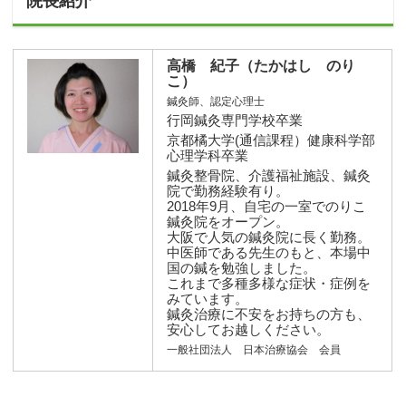
院長紹介
高橋 紀子（たかはし のり
こ）
鍼灸師、認定心理士
行岡鍼灸専門学校卒業
京都橘大学(通信課程）健康科学部
心理学科卒業
鍼灸整骨院、介護福祉施設、鍼灸
院で勤務経験有り。
2018年9月、自宅の一室でのりこ
鍼灸院をオープン。
大阪で人気の鍼灸院に長く勤務。
中医師である先生のもと、本場中
国の鍼を勉強しました。
これまで多種多様な症状・症例を
みています。
鍼灸治療に不安をお持ちの方も、
安心してお越しください。
一般社団法人 日本治療協会 会員