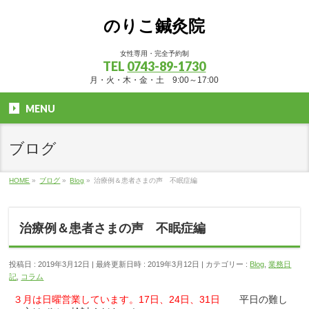
のりこ鍼灸院
女性専用・完全予約制
TEL
0743-89-1730
月・火・木・金・土 9:00～17:00
MENU
ブログ
HOME
»
ブログ
»
Blog
»
治療例＆患者さまの声 不眠症編
治療例＆患者さまの声 不眠症編
投稿日 : 2019年3月12日
最終更新日時 : 2019年3月12日
カテゴリー :
Blog
,
業務日
記
,
コラム
３月は日曜営業しています。17日、24日、31日
平日の難し