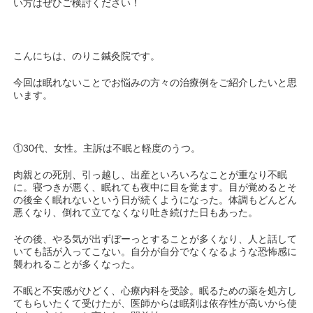
い方はぜひご検討ください！
こんにちは、のりこ鍼灸院です。
今回は眠れないことでお悩みの方々の治療例をご紹介したいと思
います。
①30代、女性。主訴は不眠と軽度のうつ。
肉親との死別、引っ越し、出産といろいろなことが重なり不眠
に。寝つきが悪く、眠れても夜中に目を覚ます。目が覚めるとそ
の後全く眠れないという日が続くようになった。体調もどんどん
悪くなり、倒れて立てなくなり吐き続けた日もあった。
その後、やる気が出ずぼーっとすることが多くなり、人と話して
いても話が入ってこない。自分が自分でなくなるような恐怖感に
襲われることが多くなった。
不眠と不安感がひどく、心療内科を受診。眠るための薬を処方し
てもらいたくて受けたが、医師からは眠剤は依存性が高いから使