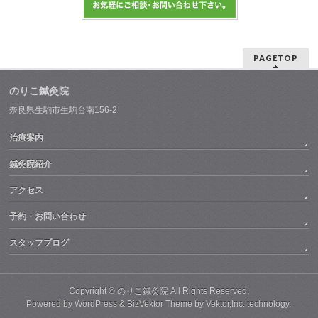
PAGETOP
のりこ鍼灸院
奈良県生駒市生駒台南156-2
治療案内
鍼灸院紹介
アクセス
予約・お問い合わせ
スタッフブログ
Copyright ©
のりこ鍼灸院
All Rights Reserved.
Powered by
WordPress
&
BizVektor Theme
by
Vektor,Inc.
technology.