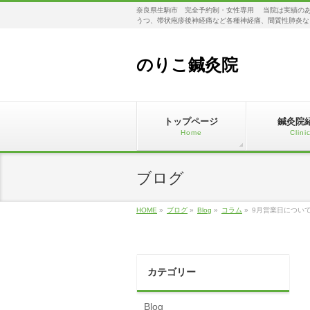
奈良県生駒市 完全予約制・女性専用 当院は実績のあ
うつ、帯状疱疹後神経痛など各種神経痛、間質性肺炎な
のりこ鍼灸院
トップページ
鍼灸院
Home
Clini
ブログ
HOME
»
ブログ
»
Blog
»
コラム
»
9月営業日につい
カテゴリー
Blog