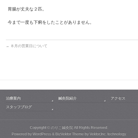
胃腸が丈夫な２匹。
今まで一度も下痢をしたことがありません。
←
８月の営業日について
治療案内
鍼灸院紹介
アクセス
スタッフブログ
Copyright ©
のりこ鍼灸院
All Rights Reserved.
Powered by
WordPress
&
BizVektor Theme
by
Vektor,Inc.
technology.