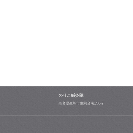
のりこ鍼灸院
奈良県生駒市生駒台南156-2