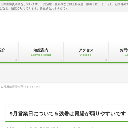
る中国鍼灸治療をしています。不妊治療・更年期など婦人科疾患、眼瞼下垂・けいれん、顔面神経
どなど。幅広く対応できます。美容鍼もおすすめです。
紹介
治療案内
アクセス
お問
c
ServiceMenu
Access
C
て＆残暑は胃腸が弱りやすいです
9月営業日について＆残暑は胃腸が弱りやすいです