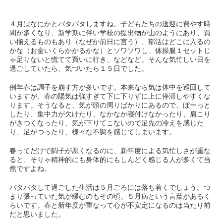
４月はなにかとバタバタしますね。子どもたちの送迎に費やす時
間が多くなり、新学期に伴い学校の提出物が山のようにあり、買
い揃えるものもあり（なぜか前日に言う）、部活はどこに入るの
かな（お金いくらかかるかな）とソワソワし、体操服１セットじ
ゃ足りないと慌てて買いに行き、などなど。そんな気忙しい日を
過ごしていたら、気づいたら１５日でした。
例年春は調子を崩す方が多いです。本来なら気は体中を巡回して
いますが、春の陽気は強すぎて下に下りずに上に停滞しやすくな
ります。そうなると、気が頭の周りばかりにあるので、ぼーっと
したり、集中力が欠けたり、なかなか寝付けなかったり、肩こり
がきつくなったり、気が下りてこないので足先の冷えを感じた
り、足がつったり、様々な不調を感じてしまいます。
春ってだけで調子が悪くなるのに、新年度による気忙しさが重な
ると、そりゃ精神的にも身体的にもしんどく感じる人が多くて当
然ですよね。
バタバタして過ごした生活は５月ごろには落ち着くでしょう。つ
まり張っていた気が緩むのもその頃。５月病という言葉があるく
らいです。春と新年度が重なって心が不安定になるのは当たり前
だと思いました。