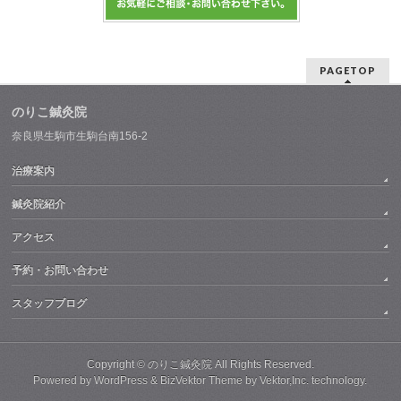
PAGETOP
のりこ鍼灸院
奈良県生駒市生駒台南156-2
治療案内
鍼灸院紹介
アクセス
予約・お問い合わせ
スタッフブログ
Copyright ©
のりこ鍼灸院
All Rights Reserved.
Powered by
WordPress
&
BizVektor Theme
by
Vektor,Inc.
technology.