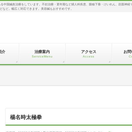
る中国鍼灸治療をしています。不妊治療・更年期など婦人科疾患、眼瞼下垂・けいれん、顔面神経
どなど。幅広く対応できます。美容鍼もおすすめです。
紹介
治療案内
アクセス
お問
c
ServiceMenu
Access
C
楊名時太極拳