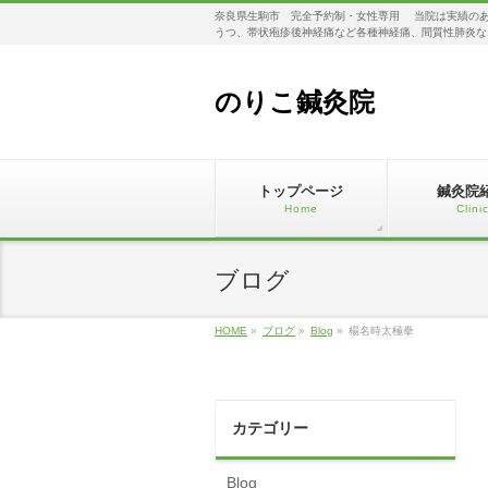
奈良県生駒市 完全予約制・女性専用 当院は実績のあ
うつ、帯状疱疹後神経痛など各種神経痛、間質性肺炎な
のりこ鍼灸院
トップページ
鍼灸院
Home
Clini
ブログ
HOME
»
ブログ
»
Blog
»
楊名時太極拳
カテゴリー
Blog