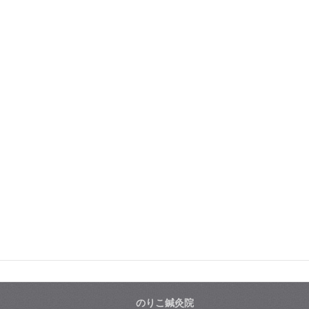
のりこ鍼灸院