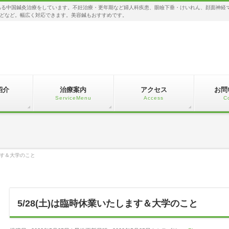
る中国鍼灸治療をしています。不妊治療・更年期など婦人科疾患、眼瞼下垂・けいれん、顔面神経
どなど。幅広く対応できます。美容鍼もおすすめです。
紹介
治療案内
アクセス
お問
c
ServiceMenu
Access
C
します＆大学のこと
5/28(土)は臨時休業いたします＆大学のこと