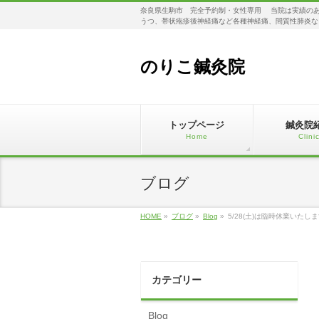
奈良県生駒市 完全予約制・女性専用 当院は実績のあ
うつ、帯状疱疹後神経痛など各種神経痛、間質性肺炎な
のりこ鍼灸院
トップページ
鍼灸院
Home
Clini
ブログ
HOME
»
ブログ
»
Blog
»
5/28(土)は臨時休業いた
カテゴリー
Blog