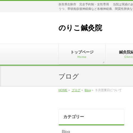
奈良県生駒市 完全予約制・女性専用 当院は実績のあ
うつ、帯状疱疹後神経痛など各種神経痛、間質性肺炎な
のりこ鍼灸院
トップページ
鍼灸院
Home
Clini
ブログ
HOME
»
ブログ
»
Blog
»
５月営業日について
カテゴリー
Blog